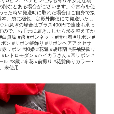
ありUピン、ヘアピン仕様も有り不安定な場
の跡などある場合がございます。♢古布を使
わった時や発送時に取れた場合はご自身で接
は基本、袋に梱包、定形外郵便にて発送いたし
♢お急ぎの場合はプラス400円で速達も承っ
すので、お手元に届きましたら形を整えてか
無垢 #袴 #ボンネット #晴れ着 #リボン #
布リボン #リボン髪飾り #リボンヘアアクセサ
#赤リボン #和婚 #花魁 #胡蝶蘭 #振袖髪飾り
 #レトロモダン #ハイカラさん #帯リボン #
#3歳 #布花 #前撮り #花髪飾りカラー···
品、未使用