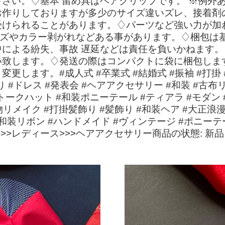
さい。♢基本 留め具はヘアクリップです。 ※例外
お作りしておりますが多少のサイズ違いズレ、接着剤
受けられることがあります。♢パーツなど強い力が加
さなキズやカラー剥がれなどある事があります。♢梱包
による紛失、事故 遅延などは責任を負いかねます。
い致します。♢発送の際はコンパクトに袋に梱包しま
ます。#成人式 #卒業式 #結婚式 #振袖 #打掛 #白
飾り #ドレス #発表会 #ヘアアクセサリー #和装 #古
トークハット #和装ポニーテール #ティアラ #モダン 
物リメイク #打掛髪飾り #髪飾り #和装ヘア #大正浪漫
装リボン #ハンドメイド #ヴィンテージ #ポニーテール 
>>レディース>>>ヘアアクセサリー商品の状態: 新