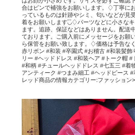
はお顔が小さめです。サイズを必ずご確認下
合はピンで補強をお願いします。♢丁寧に
っているものは針跡やシミ、匂いなどが見
着をお願いします◟̆◞̆♢パーツなどに小
ます。追跡、保証などはありません。配送中
ております。ご購入前にメッセージをお願
ら保管をお願い致します。♢価格は予告なく変更し
赤リボン #和装 #卒園式 #お稽古 #和装髪
リー #ヘッドドレス #和装ヘア #トーク帽 #
#和柄 #チュールヘッドドレス #七五三 #着
アンティーク #つまみ細工 #ヘッドピース #和
レッド商品の情報カテゴリー:ファッション>