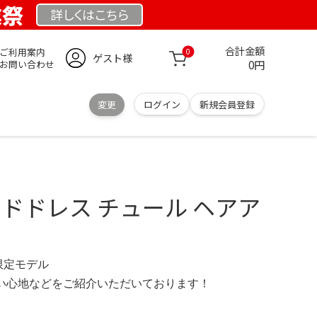
業祭
詳しくは
こちら
合計金額
ご利用案内
0
ゲスト様
0円
お問い合わせ
変更
ログイン
新規会員登録
ッドドレス チュール ヘアア
br 限定モデル
の使い心地などをご紹介いただいております！