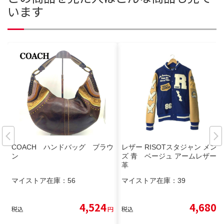
います
COACH ハンドバッグ ブラウ
レザー RISOTスタジャン メン
ン
ズ 青 ベージュ アームレザー本
革
マイストア在庫：
56
マイストア在庫：
39
4,524
4,680
税込
円
税込
円