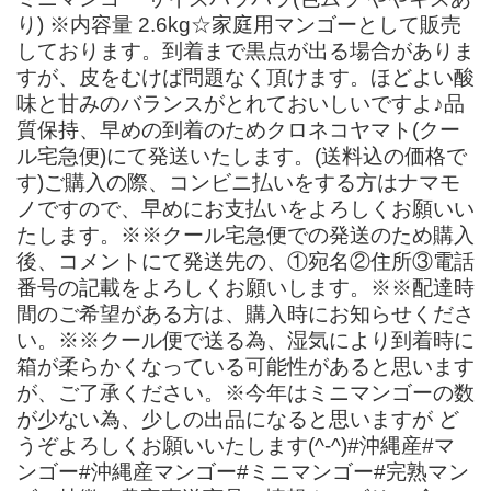
り) ※内容量 2.6kg☆家庭用マンゴーとして販売
しております。到着まで黒点が出る場合がありま
すが、皮をむけば問題なく頂けます。ほどよい酸
味と甘みのバランスがとれておいしいですよ♪品
質保持、早めの到着のためクロネコヤマト(クー
ル宅急便)にて発送いたします。(送料込の価格で
す)ご購入の際、コンビニ払いをする方はナマモ
ノですので、早めにお支払いをよろしくお願いい
たします。※※クール宅急便での発送のため購入
後、コメントにて発送先の、①宛名②住所③電話
番号の記載をよろしくお願いします。※※配達時
間のご希望がある方は、購入時にお知らせくださ
い。※※クール便で送る為、湿気により到着時に
箱が柔らかくなっている可能性があると思います
が、ご了承ください。※今年はミニマンゴーの数
が少ない為、少しの出品になると思いますが ど
うぞよろしくお願いいたします(^-^)#沖縄産#マ
ンゴー#沖縄産マンゴー#ミニマンゴー#完熟マン