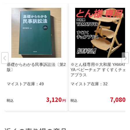
基礎からわかる民事訴訟法〔第2
※とん様専用※大和屋 YAMATO
版〕
YA ベビーチェア すくすくチェ
アプラス
マイストア在庫：
49
マイストア在庫：
32
3,120
7,080
税込
円
税込
円