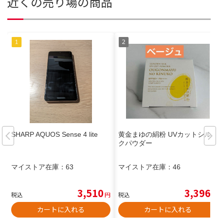
近くの売り場の商品
SHARP AQUOS Sense 4 lite
黄金まゆの絹粉 UVカットシル
クパウダー
マイストア在庫：
63
マイストア在庫：
46
3,510
3,396
税込
円
税込
円
カートに入れる
カートに入れる